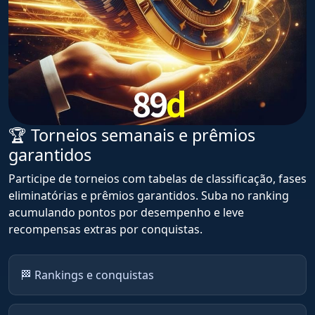
🏆 Torneios semanais e prêmios
garantidos
Participe de torneios com tabelas de classificação, fases
eliminatórias e prêmios garantidos. Suba no ranking
acumulando pontos por desempenho e leve
recompensas extras por conquistas.
🏁 Rankings e conquistas