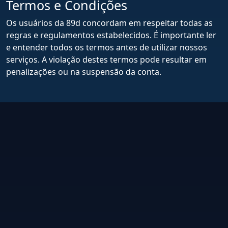
Termos e Condições
Os usuários da 89d concordam em respeitar todas as
regras e regulamentos estabelecidos. É importante ler
e entender todos os termos antes de utilizar nossos
serviços. A violação destes termos pode resultar em
penalizações ou na suspensão da conta.