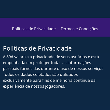
Políticas de Privacidade
Termos e Condições
Políticas de Privacidade
A 89d valoriza a privacidade de seus usuários e está
empenhada em proteger todas as informações
pessoais fornecidas durante o uso de nossos serviços.
Todos os dados coletados são utilizados
exclusivamente para fins de melhoria contínua da
experiência de nossos jogadores.