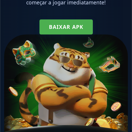
começar a jogar imediatamente!
BAIXAR APK