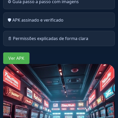
⚙️ Guia passo a passo com imagens
🛡️ APK assinado e verificado
📄 Permissões explicadas de forma clara
Ver APK