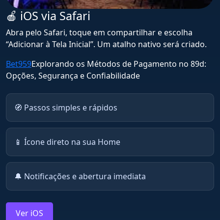
🍎 iOS via Safari
Abra pelo Safari, toque em compartilhar e escolha
“Adicionar à Tela Inicial”. Um atalho nativo será criado.
Bet959
Explorando os Métodos de Pagamento no 89d:
Opções, Segurança e Confiabilidade
🧭 Passos simples e rápidos
📱 Ícone direto na sua Home
🔔 Notificações e abertura imediata
Ver iOS