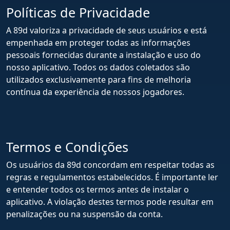
Políticas de Privacidade
A 89d valoriza a privacidade de seus usuários e está
empenhada em proteger todas as informações
pessoais fornecidas durante a instalação e uso do
nosso aplicativo. Todos os dados coletados são
utilizados exclusivamente para fins de melhoria
contínua da experiência de nossos jogadores.
Termos e Condições
Os usuários da 89d concordam em respeitar todas as
regras e regulamentos estabelecidos. É importante ler
e entender todos os termos antes de instalar o
aplicativo. A violação destes termos pode resultar em
penalizações ou na suspensão da conta.