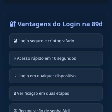
🔐 Vantagens do Login na 89d
🔐 Login seguro e criptografado
⚡ Acesso rápido em 10 segundos
📱 Login em qualquer dispositivo
🔒 Verificação em duas etapas
🎯 Recuperação de senha fácil