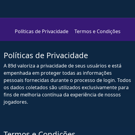
Políticas de Privacidade
Termos e Condições
Políticas de Privacidade
A 89d valoriza a privacidade de seus usuários e está
empenhada em proteger todas as informações
pessoais fornecidas durante o processo de login. Todos
os dados coletados são utilizados exclusivamente para
fins de melhoria contínua da experiência de nossos
jogadores.
Termos e Condições