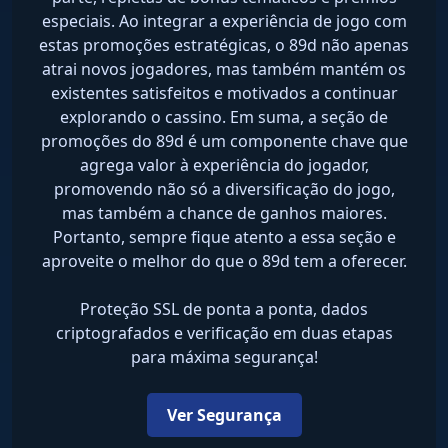
especiais. Ao integrar a experiência de jogo com
estas promoções estratégicas, o 89d não apenas
atrai novos jogadores, mas também mantém os
existentes satisfeitos e motivados a continuar
explorando o cassino. Em suma, a seção de
promoções do 89d é um componente chave que
agrega valor à experiência do jogador,
promovendo não só a diversificação do jogo,
mas também a chance de ganhos maiores.
Portanto, sempre fique atento a essa seção e
aproveite o melhor do que o 89d tem a oferecer.
Proteção SSL de ponta a ponta, dados
criptografados e verificação em duas etapas
para máxima segurança!
Ver Segurança