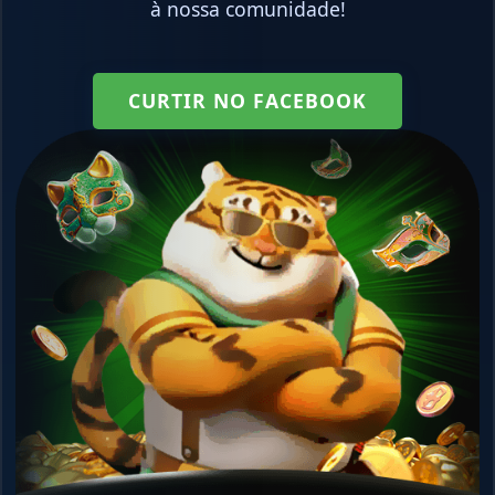
à nossa comunidade!
CURTIR NO FACEBOOK