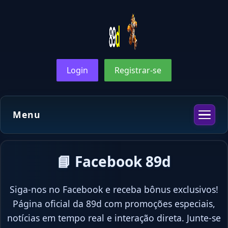
Login
Registrar-se
Menu
📘 Facebook 89d
Siga-nos no Facebook e receba bônus exclusivos!
Página oficial da 89d com promoções especiais,
notícias em tempo real e interação direta. Junte-se