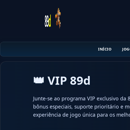
INÍCIO
JOG
👑 VIP 89d
Junte-se ao programa VIP exclusivo da 
bônus especiais, suporte prioritário e 
experiência de jogo única para os melh