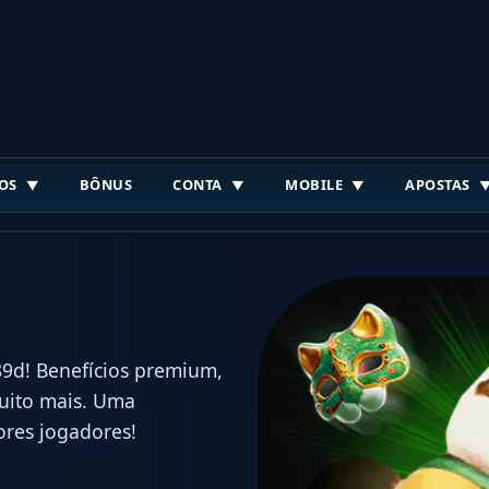
OS
BÔNUS
CONTA
MOBILE
APOSTAS
89d! Benefícios premium,
muito mais. Uma
ores jogadores!