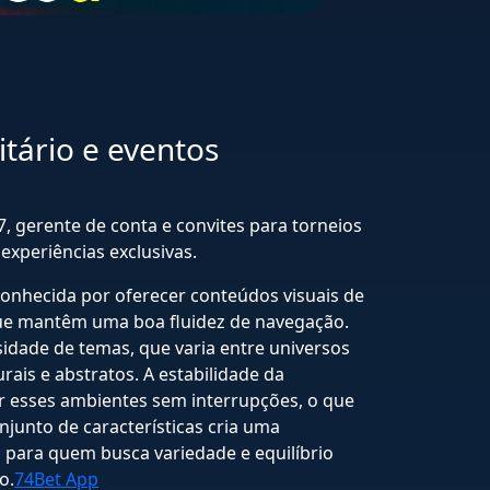
itário e eventos
7, gerente de conta e convites para torneios
experiências exclusivas.
onhecida por oferecer conteúdos visuais de
que mantêm uma boa fluidez de navegação.
idade de temas, que varia entre universos
urais e abstratos. A estabilidade da
r esses ambientes sem interrupções, o que
junto de características cria uma
a para quem busca variedade e equilíbrio
o.
74Bet App