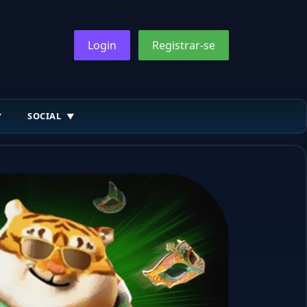
Login
Registrar-se
SOCIAL