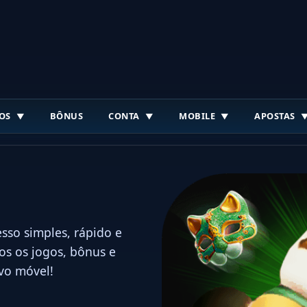
OS
BÔNUS
CONTA
MOBILE
APOSTAS
sso simples, rápido e
os os jogos, bônus e
ivo móvel!