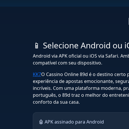
📱 Selecione Android ou 
Android via APK oficial ou iOS via Safari. A
compatível com seu dispositivo.
KK7
O Cassino Online 89d é o destino cert
experiência de apostas emocionante, segur
incríveis. Com uma plataforma moderna, pr
português, o 89d traz o melhor do entreten
conforto da sua casa.
🤖 APK assinado para Android