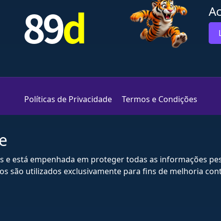
A
Políticas de Privacidade
Termos e Condições
de
ios e está empenhada em proteger todas as informações pe
os são utilizados exclusivamente para fins de melhoria con