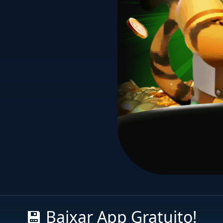
💾 Baixar App Gratuito!