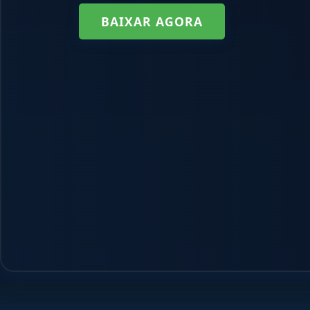
BAIXAR AGORA