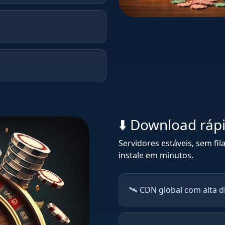
⬇️ Download ráp
Servidores estáveis, sem fi
instale em minutos.
🛰️ CDN global com alta d