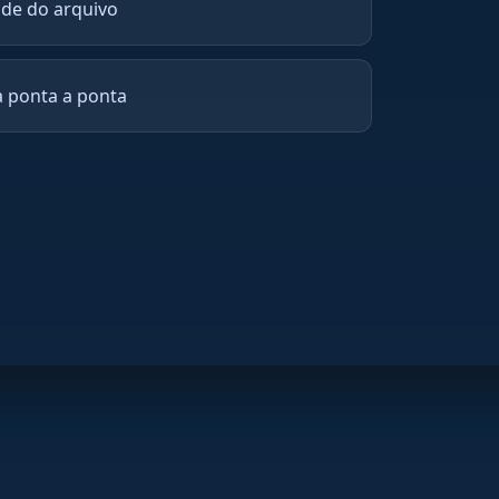
dade do arquivo
a ponta a ponta