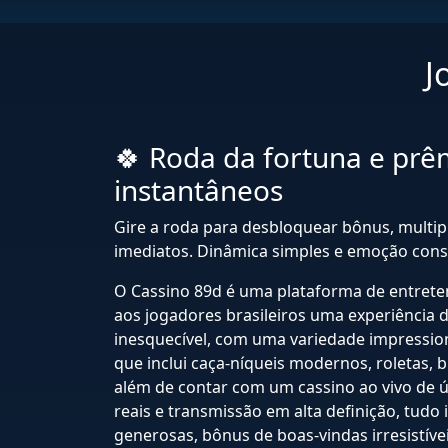
J
🍀 Roda da fortuna e prê
instantâneos
Gire a roda para desbloquear bônus, multip
imediatos. Dinâmica simples e emoção cons
O Cassino 89d é uma plataforma de entrete
aos jogadores brasileiros uma experiência 
inesquecível, com uma variedade impressio
que inclui caça-níqueis modernos, roletas, b
além de contar com um cassino ao vivo de 
reais e transmissão em alta definição, tudo
generosas, bônus de boas-vindas irresistív