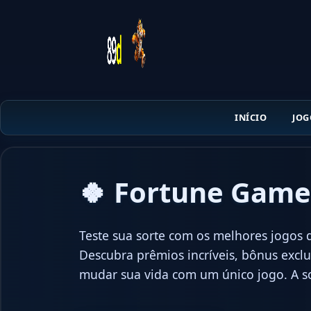
INÍCIO
JOG
🍀 Fortune Games
Teste sua sorte com os melhores jogos 
Descubra prêmios incríveis, bônus exclu
mudar sua vida com um único jogo. A so