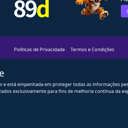
Políticas de Privacidade
Termos e Condições
de
ios e está empenhada em proteger todas as informações pe
izados exclusivamente para fins de melhoria contínua da ex