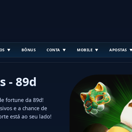
OS
BÔNUS
CONTA
MOBILE
APOSTAS
 - 89d
de fortune da 89d!
sivos e a chance de
rte está ao seu lado!