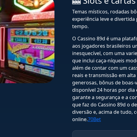
🎰 Slots e cartas
Temas místicos, rodadas bô
experiência leve e divertid
tempo.
O Cassino 89d é uma plataf
aos jogadores brasileiros u
inesquecível, com uma vari
que inclui caça-níqueis mode
além de contar com um cass
reais e transmissão em alta
generosas, bônus de boas-vi
disponível 24 horas por dia
garante a segurança e a con
que faz do Cassino 89d o d
diversão e, acima de tudo, 
online.
70Bet