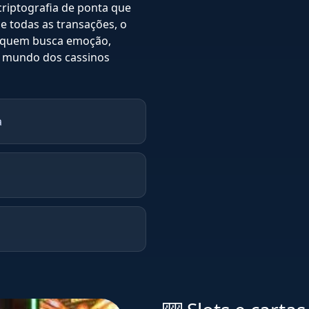
 criptografia de ponta que
e todas as transações, o
ra quem busca emoção,
no mundo dos cassinos
a