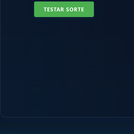
TESTAR SORTE