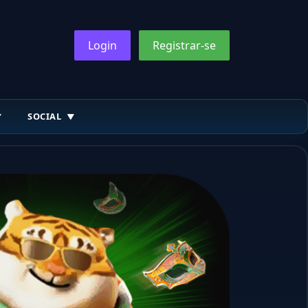
Login
Registrar-se
SOCIAL