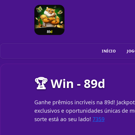
INÍCIO
JOG
🏆 Win - 89d
Ganhe prêmios incríveis na 89d! Jackpo
exclusivos e oportunidades únicas de mu
sorte está ao seu lado!
7359