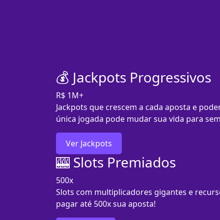
💰 Jackpots Progressivos
R$ 1M+
Jackpots que crescem a cada aposta e pod
única jogada pode mudar sua vida para sem
Ver Jackpots
🎰 Slots Premiados
500x
Slots com multiplicadores gigantes e recur
pagar até 500x sua aposta!