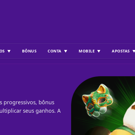
OS
BÔNUS
CONTA
MOBILE
APOSTAS
ts progressivos, bônus
ltiplicar seus ganhos. A