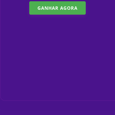
GANHAR AGORA