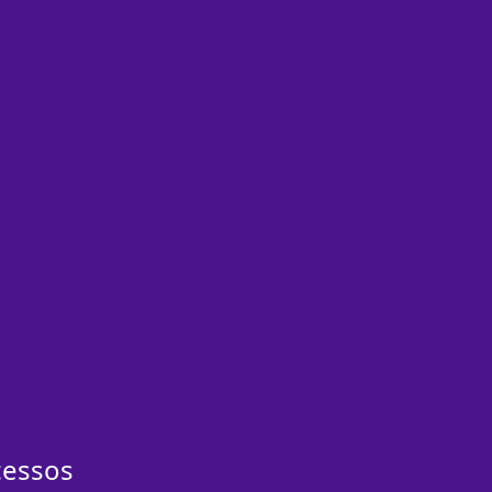
cessos