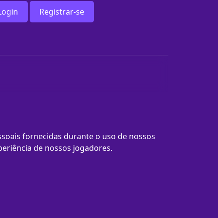
Login
Registrar-se
ssoais fornecidas durante o uso de nossos
periência de nossos jogadores.