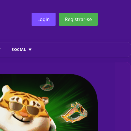
Login
Registrar-se
SOCIAL