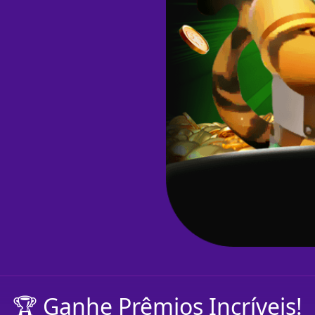
🏆 Ganhe Prêmios Incríveis!