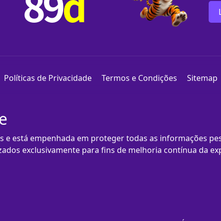
Políticas de Privacidade
Termos e Condições
Sitemap
de
ios e está empenhada em proteger todas as informações pe
izados exclusivamente para fins de melhoria contínua da ex