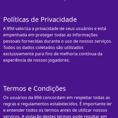
Políticas de Privacidade
A 89d valoriza a privacidade de seus usuários e está
empenhada em proteger todas as informações
pessoais fornecidas durante o uso de nossos serviços.
Todos os dados coletados são utilizados
exclusivamente para fins de melhoria contínua da
experiência de nossos jogadores.
Termos e Condições
Os usuários da 89d concordam em respeitar todas as
regras e regulamentos estabelecidos. É importante ler
e entender todos os termos antes de utilizar nossos
serviços. A violação destes termos pode resultar em