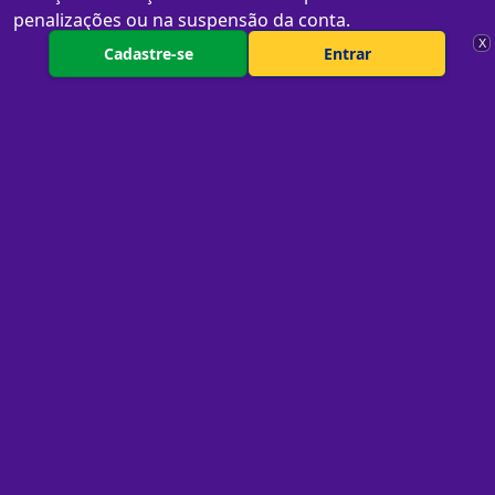
penalizações ou na suspensão da conta.
X
Cadastre-se
Entrar