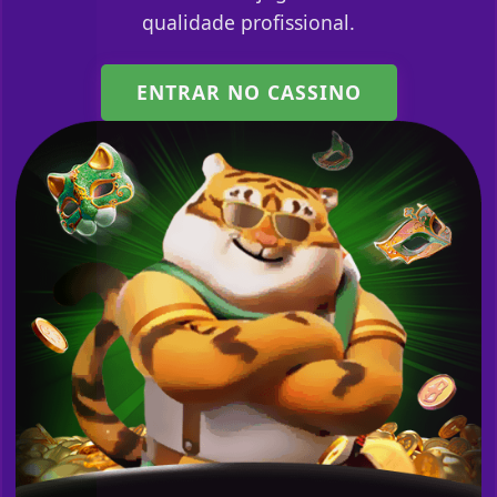
qualidade profissional.
ENTRAR NO CASSINO