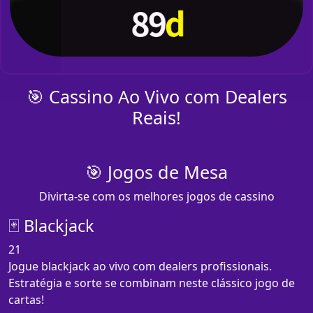
🎯 Cassino Ao Vivo com Dealers
Reais!
🎯 Jogos de Mesa
Divirta-se com os melhores jogos de cassino
🃏 Blackjack
21
Jogue blackjack ao vivo com dealers profissionais.
Estratégia e sorte se combinam neste clássico jogo de
cartas!