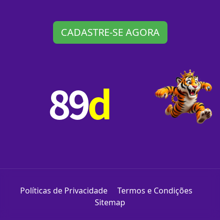
CADASTRE-SE AGORA
Políticas de Privacidade
Termos e Condições
Sitemap