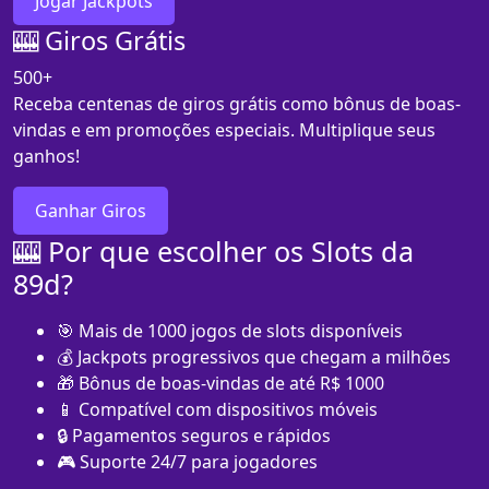
Jogar Jackpots
🎰 Giros Grátis
500+
Receba centenas de giros grátis como bônus de boas-
vindas e em promoções especiais. Multiplique seus
ganhos!
Ganhar Giros
🎰 Por que escolher os Slots da
89d?
🎯 Mais de 1000 jogos de slots disponíveis
💰 Jackpots progressivos que chegam a milhões
🎁 Bônus de boas-vindas de até R$ 1000
📱 Compatível com dispositivos móveis
🔒 Pagamentos seguros e rápidos
🎮 Suporte 24/7 para jogadores