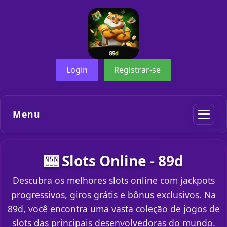
Login
Registrar-se
Menu
🎰 Slots Online - 89d
Descubra os melhores slots online com jackpots
progressivos, giros grátis e bônus exclusivos. Na
89d, você encontra uma vasta coleção de jogos de
slots das principais desenvolvedoras do mundo.