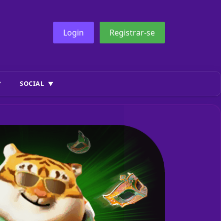
Login
Registrar-se
SOCIAL