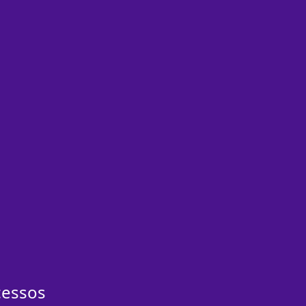
cessos