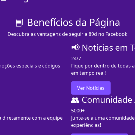
📘 Benefícios da Página
Descubra as vantagens de seguir a 89d no Facebook
📢 Notícias em 
24/7
oções especiais e códigos
Fique por dentro de todas 
em tempo real!
Ver Notícias
👥 Comunidade 
5000+
ja diretamente com a equipe
Junte-se a uma comunidade 
experiências!