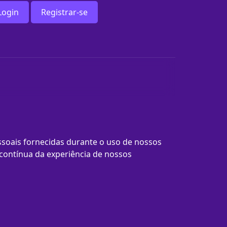
Login
Registrar-se
ssoais fornecidas durante o uso de nossos
 contínua da experiência de nossos