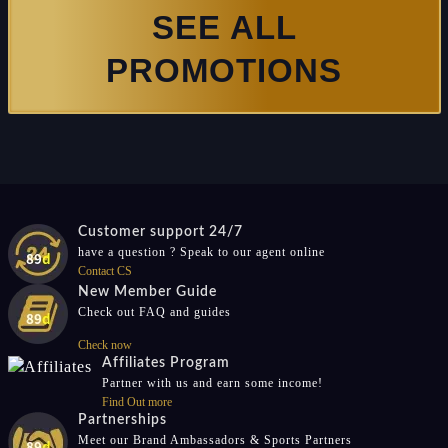
SEE ALL
PROMOTIONS
Customer support 24/7
have a question ? Speak to our agent online
Contact CS
New Member Guide
Check out FAQ and guides
Check now
Affiliates Program
Partner with us and earn some income!
Find Out more
Partnerships
Meet our Brand Ambassadors & Sports Partners