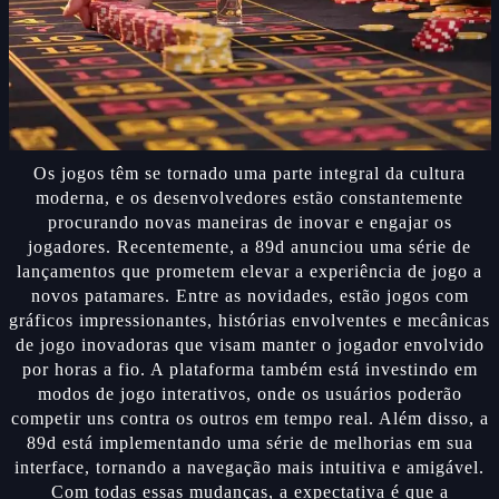
Os jogos têm se tornado uma parte integral da cultura
moderna, e os desenvolvedores estão constantemente
procurando novas maneiras de inovar e engajar os
jogadores. Recentemente, a 89d anunciou uma série de
lançamentos que prometem elevar a experiência de jogo a
novos patamares. Entre as novidades, estão jogos com
gráficos impressionantes, histórias envolventes e mecânicas
de jogo inovadoras que visam manter o jogador envolvido
por horas a fio. A plataforma também está investindo em
modos de jogo interativos, onde os usuários poderão
competir uns contra os outros em tempo real. Além disso, a
89d está implementando uma série de melhorias em sua
interface, tornando a navegação mais intuitiva e amigável.
Com todas essas mudanças, a expectativa é que a