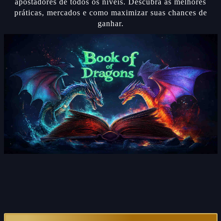
apostadores de todos os níveis. Descubra as melhores
práticas, mercados e como maximizar suas chances de
ganhar.