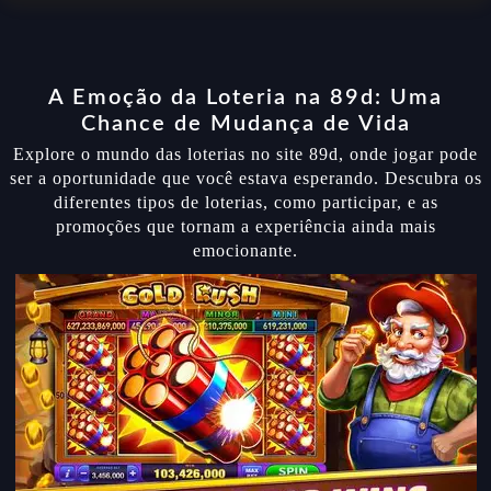
A Emoção da Loteria na 89d: Uma
Chance de Mudança de Vida
Explore o mundo das loterias no site 89d, onde jogar pode
ser a oportunidade que você estava esperando. Descubra os
diferentes tipos de loterias, como participar, e as
promoções que tornam a experiência ainda mais
emocionante.