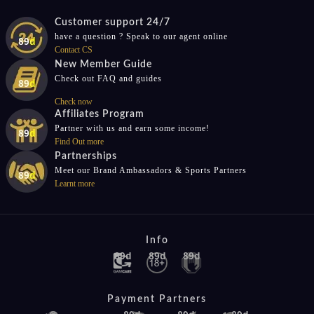
Customer support 24/7
have a question ? Speak to our agent online
Contact CS
New Member Guide
Check out FAQ and guides
Check now
Affiliates Program
Partner with us and earn some income!
Find Out more
Partnerships
Meet our Brand Ambassadors & Sports Partners
Learnt more
Info
Payment Partners