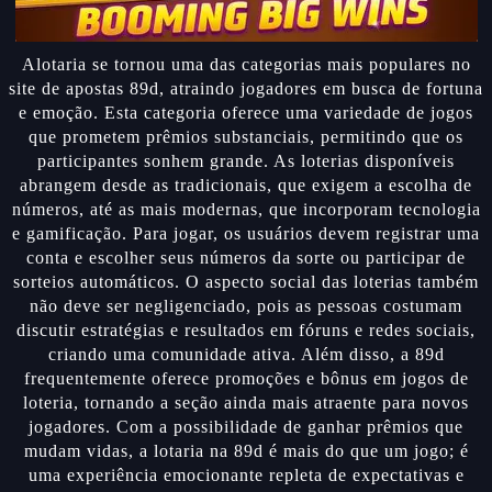
Alotaria se tornou uma das categorias mais populares no
site de apostas 89d, atraindo jogadores em busca de fortuna
e emoção. Esta categoria oferece uma variedade de jogos
que prometem prêmios substanciais, permitindo que os
participantes sonhem grande. As loterias disponíveis
abrangem desde as tradicionais, que exigem a escolha de
números, até as mais modernas, que incorporam tecnologia
e gamificação. Para jogar, os usuários devem registrar uma
conta e escolher seus números da sorte ou participar de
sorteios automáticos. O aspecto social das loterias também
não deve ser negligenciado, pois as pessoas costumam
discutir estratégias e resultados em fóruns e redes sociais,
criando uma comunidade ativa. Além disso, a 89d
frequentemente oferece promoções e bônus em jogos de
loteria, tornando a seção ainda mais atraente para novos
jogadores. Com a possibilidade de ganhar prêmios que
mudam vidas, a lotaria na 89d é mais do que um jogo; é
uma experiência emocionante repleta de expectativas e