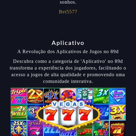
sonhos.
Bet5577
Aplicativo
A Revolução dos Aplicativos de Jogos no 89d
Descubra como a categoria de 'Aplicativo' no 89d
transforma a experiência dos jogadores, facilitando o
acesso a jogos de alta qualidade e promovendo uma
comunidade interativa.