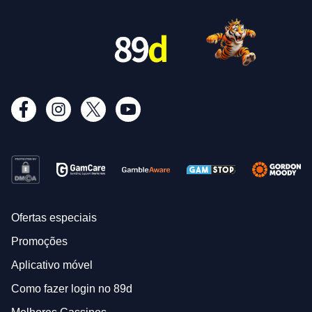
Ofertas especiais
Promoções
Aplicativo móvel
Como fazer login no 89d