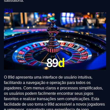
satisfatória.
3976
O 89d apresenta uma interface de usuário intuitiva,
facilitando a navegação e operação para todos os
jogadores. Com menus claros e processos simplificados,
os usuários podem facilmente encontrar seus jogos
favoritos e realizar transações sem complicações. Esta
facilidade de uso torna o 89d acessível a novos jogadores
e veteranos, garantindo uma experiência de jogo